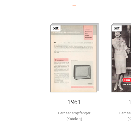
–
1961
Fernsehempfänger
Ferns
(Katalog)
(