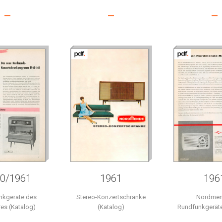
–
–
–
0/1961
1961
196
nkgeräte des
Stereo-Konzertschränke
Nordmen
res (Katalog)
(Katalog)
Rundfunkgeräte