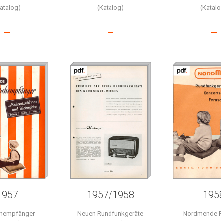
Katalog)
(Katalog)
(Katalo
–
–
–
1957
1957/1958
195
ehempfänger
Neuen Rundfunkgeräte
Nordmende P