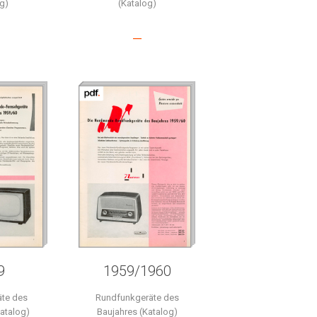
g)
(Katalog)
–
9
1959/1960
äte des
Rundfunkgeräte des
atalog)
Baujahres (Katalog)