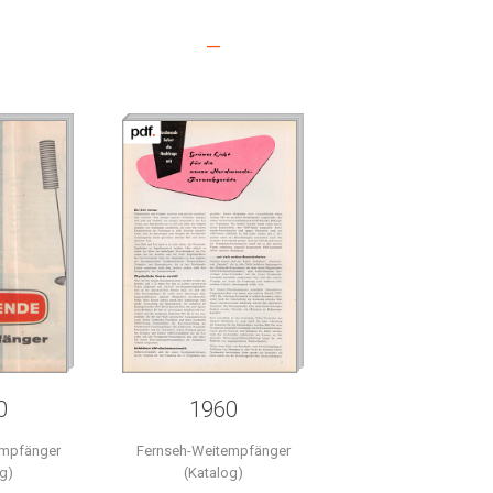
–
0
1960
empfänger
Fernseh-Weitempfänger
g)
(Katalog)