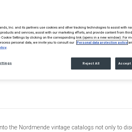
nds, Inc. and its partners use cookies and other tracking technologies to assist with na
products and services, assist with our marketing efforts, and provide content from third
Cookie Settings by clicking on the corresponding link (opens in a new window). For m
ocess personal data, we invite you to consult our
Personal data protection policy
an
licy
.
ettings
Reject All
Accept 
into the Nordmende vintage catalogs not only to dis