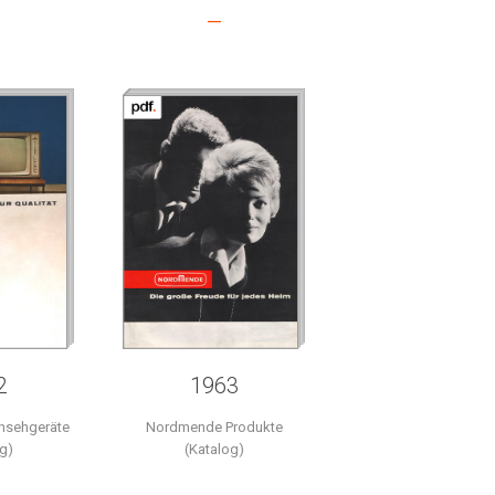
–
2
1963
nsehgeräte
Nordmende Produkte
g)
(Katalog)