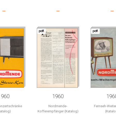
–
–
–
1960
1960
196
onzertschränke
Nordmende-
Fernseh-Weit
Katalog)
Kofferempfänger (Katalog)
(Katalo