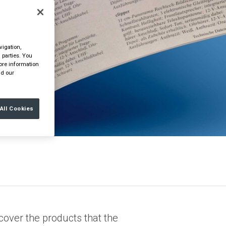
vigation,
 parties. You
ore information
d our
All Cookies
cover the products that the