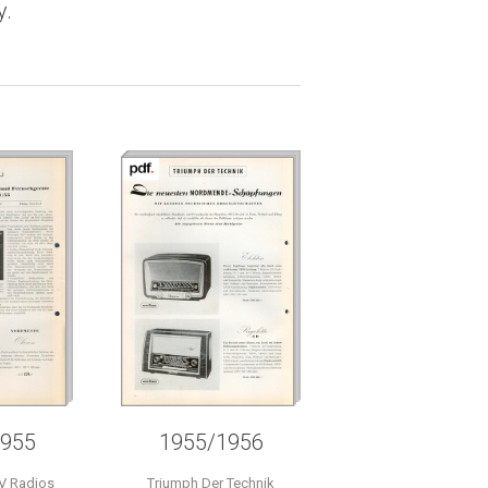
y.
1955
1955/1956
V Radios
Triumph Der Technik