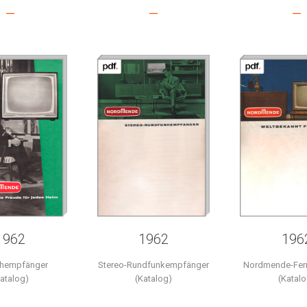
–
–
–
1962
1962
196
ehempfänger
Stereo-Rundfunkempfänger
Nordmende-Fer
Katalog)
(Katalog)
(Katalo