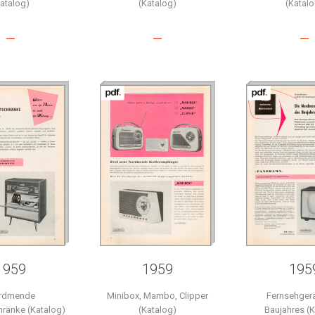
Katalog)
(Katalog)
(Katalo
–
–
–
1959
1959
195
rdmende
Minibox, Mambo, Clipper
Fernsehger
ränke (Katalog)
(Katalog)
Baujahres (K