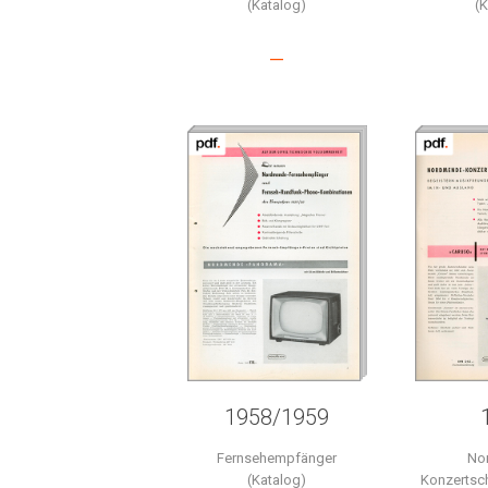
(Katalog)
(
–
1958/1959
Fernsehempfänger
No
(Katalog)
Konzertsch