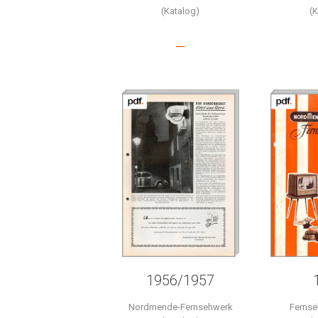
(Katalog)
(
–
1956/1957
Nordmende-Fernsehwerk
Ferns