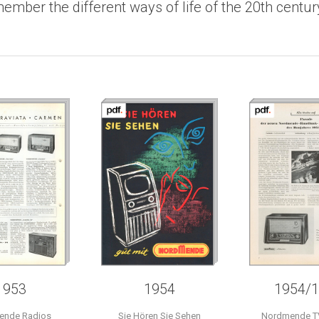
ember the different ways of life of the 20th centur
1953
1954
1954/
ende Radios
Sie Hören Sie Sehen
Nordmende T