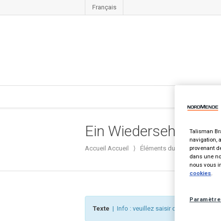
Français
Ein Wiedersehen mit
Talisman Bra
navigation, 
provenant de
Accueil
Accueil
⟩
Éléments du portefeuille
⟩
dans une nou
nous vous in
cookies
.
Paramètre
Texte
| Info : veuillez saisir du contenu dans