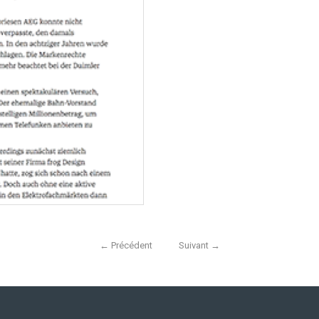
←
Précédent
Suivant
→