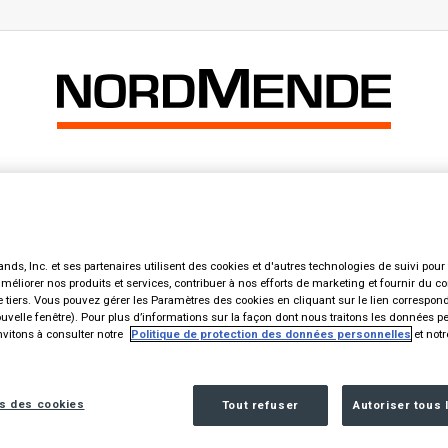
Accueil
Produits
La Marque
Contact
 Telefunken, Grundig und Nordmen
nds, Inc. et ses partenaires utilisent des cookies et d'autres technologies de suivi pour f
améliorer nos produits et services, contribuer à nos efforts de marketing et fournir du c
 tiers. Vous pouvez gérer les Paramètres des cookies en cliquant sur le lien correspon
Ein Wiedersehen mit Telefunken, Grundig und Nordmende
velle fenêtre). Pour plus d’informations sur la façon dont nous traitons les données p
vitons à consulter notre
Politique de protection des données personnelles
et not
s des cookies
Tout refuser
Autoriser tous 
 la zone de texte de l'élément texte.