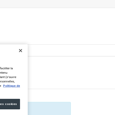
de
aciliter la
ontenu
dant (s'ouvre
ersonnelles,
re
Politique de
les cookies