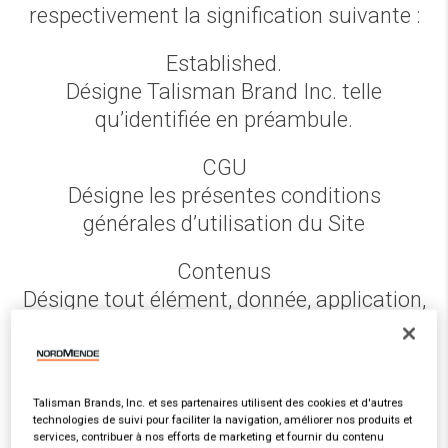
respectivement la signification suivante :
Established.
Désigne Talisman Brand Inc. telle
qu’identifiée en préambule.
CGU
Désigne les présentes conditions
générales d’utilisation du Site
Contenus
Désigne tout élément, donnée, application,
logiciel, interface, base de données, œuvre
ou composante de toute nature et de tout
genre tels que notamment les textes,
Talisman Brands, Inc. et ses partenaires utilisent des cookies et d'autres
visuels, images, sons, vidéos, photos,
technologies de suivi pour faciliter la navigation, améliorer nos produits et
illustrations, dessins, icônes, créations
services, contribuer à nos efforts de marketing et fournir du contenu