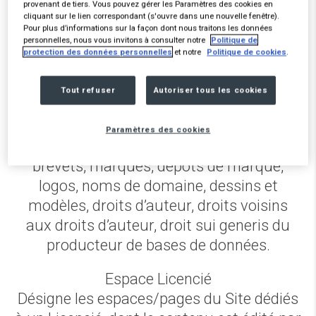
provenant de tiers. Vous pouvez gérer les Paramètres des cookies en
informatiques ou infographiques,
cliquant sur le lien correspondant (s'ouvre dans une nouvelle fenêtre).
Pour plus d’informations sur la façon dont nous traitons les données
animations audio et/ou vidéo du Site.
personnelles, nous vous invitons à consulter notre
Politique de
protection des données personnelles
et notre
Politique de cookies
.
Droits de Propriété Intellectuelle
Désigne tous droits et/ou titres de
Tout refuser
Autoriser tous les cookies
propriété intellectuelle au sens du Code de
la Propriété Intellectuelle français, et
Paramètres des cookies
notamment les brevets, demandes de
brevets, marques, dépôts de marque,
logos, noms de domaine, dessins et
modèles, droits d’auteur, droits voisins
aux droits d’auteur, droit sui generis du
producteur de bases de données.
Espace Licencié
Désigne les espaces/pages du Site dédiés