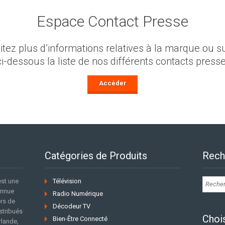
Espace Contact Presse
tez plus d’informations relatives à la marque ou su
ci-dessous la liste de nos différents contacts presse
Accéder
Catégories de Produits
Rech
est une
Télévision
onnue
Radio Numérique
ers de
Décodeur TV
stribués
Choi
Bien-Être Connecté
rlande,