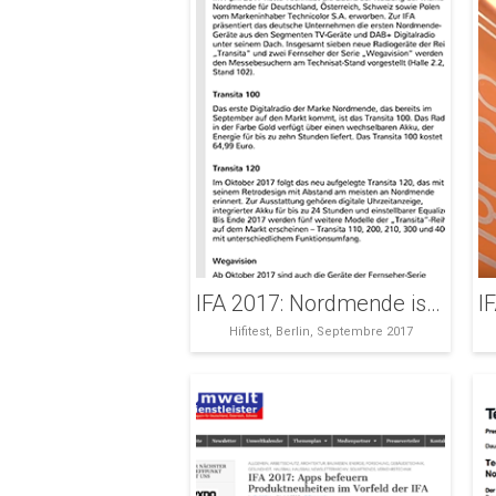
IFA 2017: Nordmende ist wieder da mit Digitalradios und Fernseher
Hifitest, Berlin, Septembre 2017