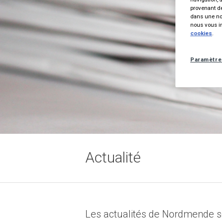
provenant de
dans une nou
nous vous in
cookies
.
Paramètre
Actualité
Les actualités de Nordmende so