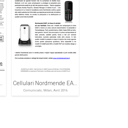
yer an Hitachi clone?
Cellulari Nordmende EASY, semplicità e tecnologia.
Comunicato, Milan, Avril 2016