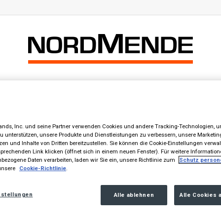
Startseite
Produkte
Die Marke
Kontakt
ands, Inc. und seine Partner verwenden Cookies und andere Tracking-Technologien, u
zu unterstützen, unsere Produkte und Dienstleistungen zu verbessern, unsere Marke
zen und Inhalte von Dritten bereitzustellen. Sie können die Cookie-Einstellungen verwa
prechenden Link klicken (öffnet sich in einem neuen Fenster). Für weitere Information
bezogene Daten verarbeiten, laden wir Sie ein, unsere Richtlinie zum
Schutz perso
unsere
Cookie-Richtlinie
.
nstellungen
Alle ablehnen
Alle Cookies 