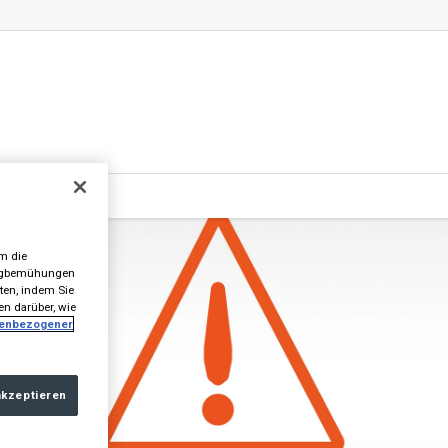
m die
tingbemühungen
lten, indem Sie
en darüber, wie
nenbezogener
akzeptieren