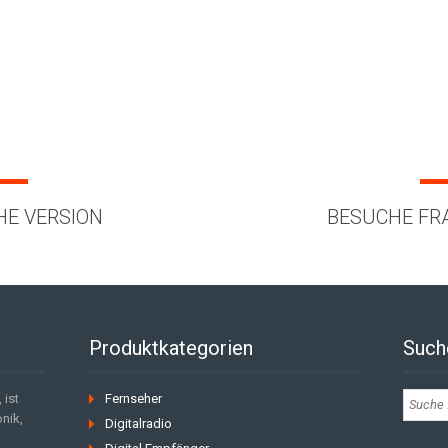
HE VERSION
BESUCHE FR
Produktkategorien
Such
 ist
Fernseher
nik,
Digitalradio